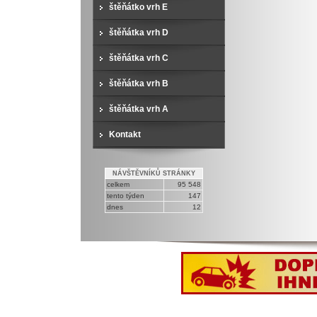
štěňátko vrh E
štěňátka vrh D
štěňátka vrh C
štěňátka vrh B
štěňátka vrh A
Kontakt
NÁVŠTĚVNÍKŮ STRÁNKY
celkem
95 548
tento týden
147
dnes
12