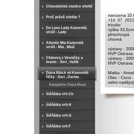
Chovatelská stanice sheltií
narozena 10.
Proč právě sheltie ?
+14. 07. 202
tricolor
De Luxe Lady Kamenitá
výška 33,5cm
stráň - Lady
plnochrupá
chovná
Atlantis Mia Kamenitá
stráň - Mia , Miuš
výstavy - 200
NVP Ostrava: 
Chimera z Vesničky u
výstavy - 200
hranic - Šeri , Vašík
NVP Ostrava: 
Matka - Annel
Diara Black od Kamenité
říčky - Dari , Darina
Otec - Coca -
velmi nadějný
fotogalerie Diara Black
štěňátka vrh Ch
štěňátka vrh H
štěňátka vrh G
štěňátko vrh F