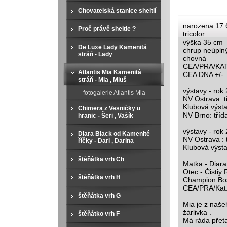
Chovatelská stanice sheltií
narozena 17.
Proč právě sheltie ?
tricolor
výška 35 cm
De Luxe Lady Kamenitá
chrup neúpln
stráň - Lady
chovná
CEA/PRA/KAT 
Atlantis Mia Kamenitá
CEA DNA +/-
stráň - Mia , Miuš
výstavy - rok
fotogalerie Atlantis Mia
NV Ostrava: t
Klubová výst
Chimera z Vesničky u
NV Brno: tříd
hranic - Šeri , Vašík
výstavy - rok
Diara Black od Kamenité
NV Ostrava : 
říčky - Dari , Darina
Klubová výsta
štěňátka vrh Ch
Matka - Diara
Otec - Čistiy
štěňátka vrh H
Champion Bosn
CEA/PRA/Kat. 
štěňátka vrh G
Mia je z naše
žárlivka .
štěňátko vrh F
Má ráda přet