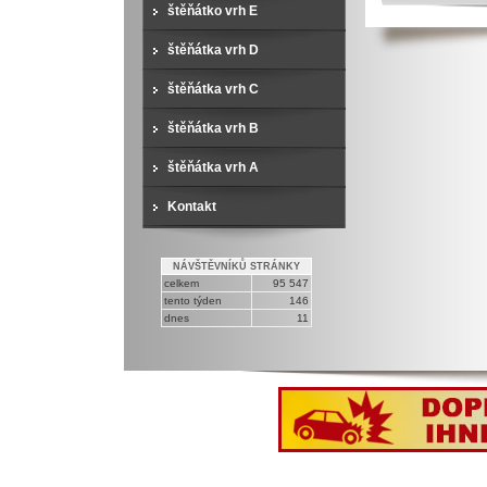
štěňátko vrh E
štěňátka vrh D
štěňátka vrh C
štěňátka vrh B
štěňátka vrh A
Kontakt
NÁVŠTĚVNÍKŮ STRÁNKY
celkem
95 547
tento týden
146
dnes
11