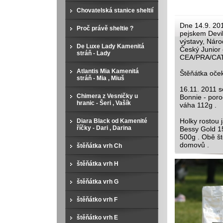
Chovatelská stanice sheltií
Dne 14.9. 201
Proč právě sheltie ?
pejskem Devil
výstavy, Národ
De Luxe Lady Kamenitá
Český Junior
stráň - Lady
CEA/PRA/CAT 
Atlantis Mia Kamenitá
Štěňátka oče
stráň - Mia , Miuš
16.11. 2011 s
Chimera z Vesničky u
Bonnie - poro
hranic - Šeri , Vašík
váha 112g .
Holky rostou 
Diara Black od Kamenité
říčky - Dari , Darina
Bessy Gold 15
500g . Obě št
domovů .
štěňátka vrh Ch
štěňátka vrh H
štěňátka vrh G
štěňátko vrh F
štěňátko vrh E