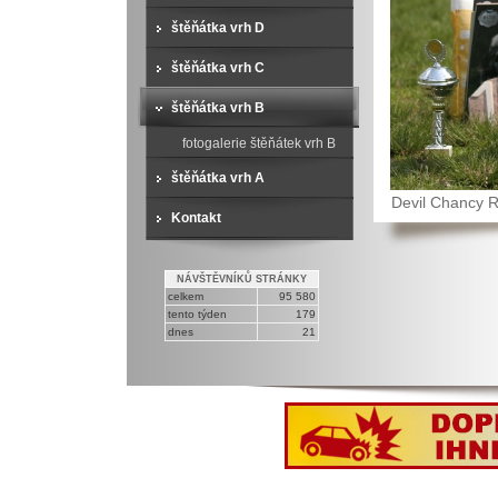
štěňátka vrh D
štěňátka vrh C
štěňátka vrh B
fotogalerie štěňátek vrh B
štěňátka vrh A
Devil Chancy 
Kontakt
NÁVŠTĚVNÍKŮ STRÁNKY
celkem
95 580
tento týden
179
dnes
21