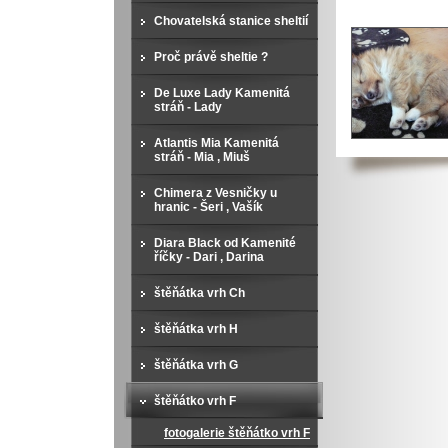
Chovatelská stanice sheltií
Proč právě sheltie ?
De Luxe Lady Kamenitá
stráň - Lady
Atlantis Mia Kamenitá
stráň - Mia , Miuš
Chimera z Vesničky u
hranic - Šeri , Vašík
Diara Black od Kamenité
říčky - Dari , Darina
štěňátka vrh Ch
štěňátka vrh H
štěňátka vrh G
štěňátko vrh F
fotogalerie štěňátko vrh F