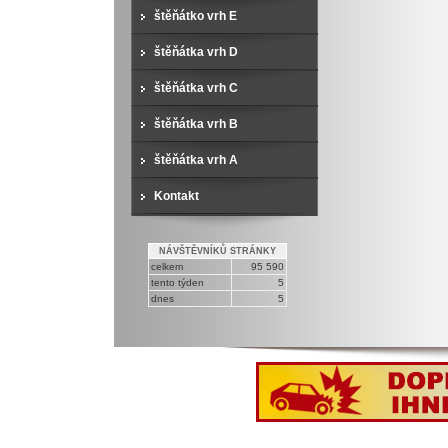
štěňátko vrh E
štěňátka vrh D
štěňátka vrh C
štěňátka vrh B
štěňátka vrh A
Kontakt
NÁVŠTĚVNÍKŮ STRÁNKY
celkem
95 590
tento týden
5
dnes
5